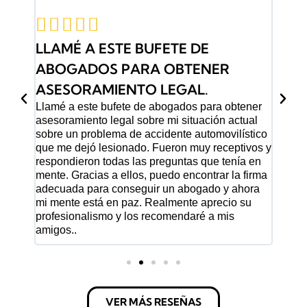







DOS
LLAMÉ A ESTE BUFETE DE
¡ES
ABOGADOS PARA OBTENER
MEJ
¡Este
ASESORAMIENTO LEGAL.
e
abog
Llamé a este bufete de abogados para obtener
infor
asesoramiento legal sobre mi situación actual
sas.
preoc
sobre un problema de accidente automovilístico
de sus
herma
que me dejó lesionado. Fueron muy receptivos y
rlos
que 
respondieron todas las preguntas que tenía en
estuv
mente. Gracias a ellos, puedo encontrar la firma
nosot
adecuada para conseguir un abogado y ahora
por a
mi mente está en paz. Realmente aprecio su
merec
profesionalismo y los recomendaré a mis
estre
amigos..
VER MÁS RESEÑAS