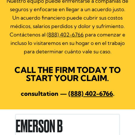
Nuestro equipo puede enfrentarse a compañías de
seguros y enfocarse en llegar a un acuerdo justo.
Un acuerdo financiero puede cubrir sus costos
médicos, salarios perdidos y dolor y sufrimiento.
Contáctenos al
(888) 402-6766
para comenzar e
incluso lo visitaremos en su hogar o en el trabajo
para determinar cuánto vale su caso.
CALL THE FIRM TODAY TO
START YOUR CLAIM.
consultation —
(888) 402-6766
.
EMERSON B
HE