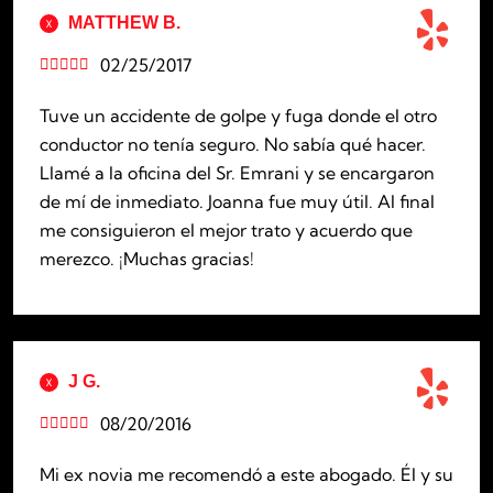
MATTHEW B.
02/25/2017





Tuve un accidente de golpe y fuga donde el otro
conductor no tenía seguro. No sabía qué hacer.
Llamé a la oficina del Sr. Emrani y se encargaron
de mí de inmediato. Joanna fue muy útil. Al final
me consiguieron el mejor trato y acuerdo que
merezco. ¡Muchas gracias!
J G.
08/20/2016





Mi ex novia me recomendó a este abogado. Él y su