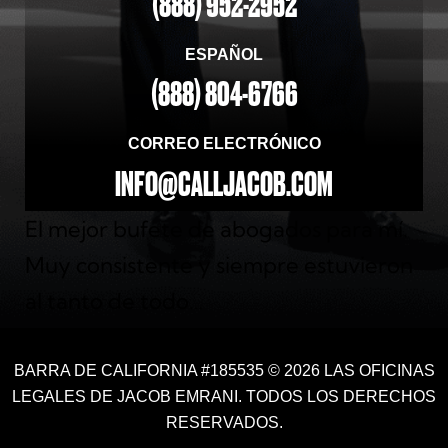
(888) 952-2952
ESPAÑOL
(888) 804-6766
CORREO ELECTRÓNICO
INFO@CALLJACOB.COM
El mejor bufete de abogados para mí.
Muy consistente y siempre estuvieron
al tanto de todo…
BARRA DE CALIFORNIA #185535 © 2026 LAS OFICINAS
LEGALES DE JACOB EMRANI. TODOS LOS DERECHOS
RESERVADOS.