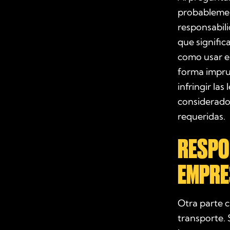
probablemen
responsabili
que signific
como usar el
forma imprud
infringir las 
considerados
requeridas.
RESPON
EMPRE
Otra parte c
transporte. 