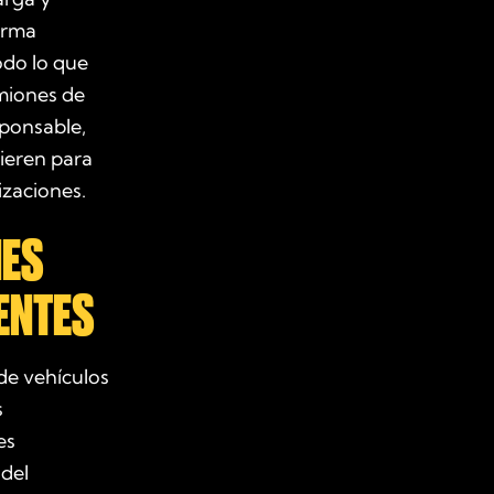
forma
odo lo que
amiones de
sponsable,
ieren para
izaciones.
NES
ENTES
de vehículos
s
es
 del