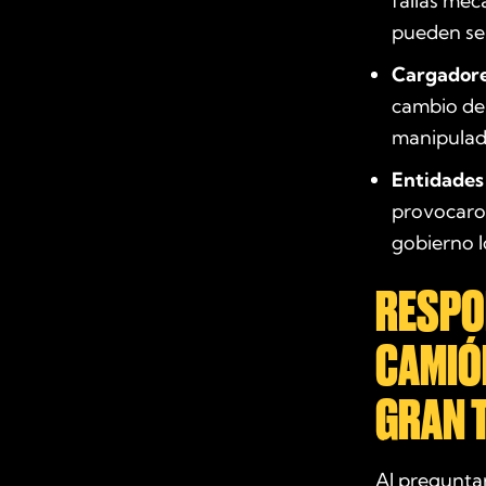
fallas mec
pueden se
Cargadore
cambio de 
manipulad
Entidades
provocaron
gobierno lo
RESPO
CAMIÓ
GRAN 
Al preguntar