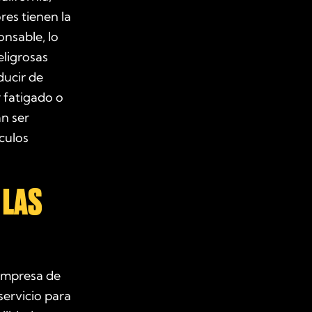
es tienen la
onsable, lo
eligrosas
ducir de
r fatigado o
n ser
culos
 LAS
 empresa de
servicio para