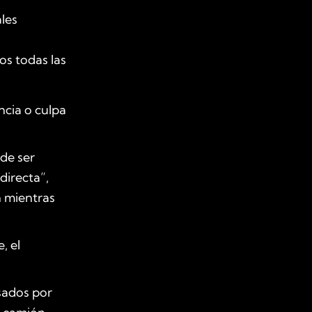
ales
os todas las
ncia o culpa
de ser
directa”,
n mientras
, el
sados por