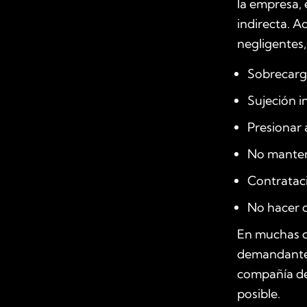
la empresa,
indirecta. A
negligentes
Sobrecarg
Sujeción i
Presionar 
No mantene
Contrataci
No hacer c
En muchas d
demandantes
compañía de
posible.