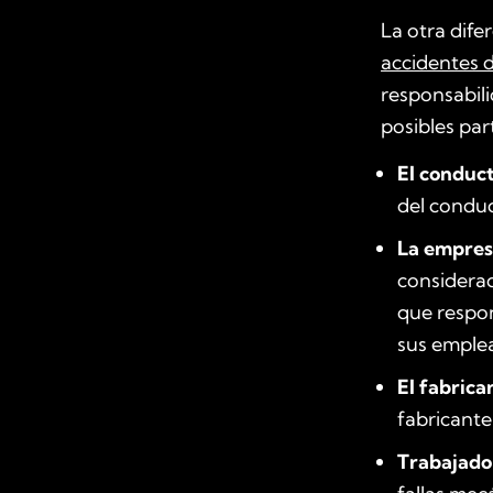
La otra dife
accidentes 
responsabili
posibles par
El conduct
del conduc
La empres
considerad
que respon
sus emple
El fabrica
fabricante
Trabajado