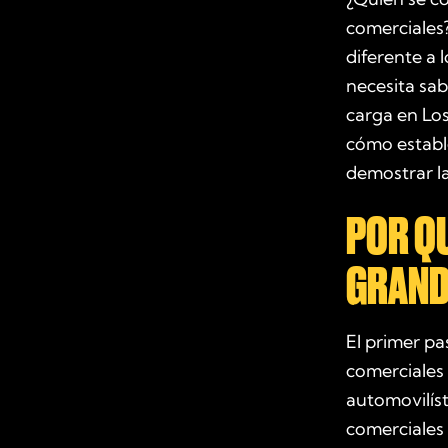
comerciales?
diferente a 
necesita sab
carga en Lo
cómo estable
demostrar la
POR Q
GRAND
El primer p
comerciales 
automovilís
comerciales