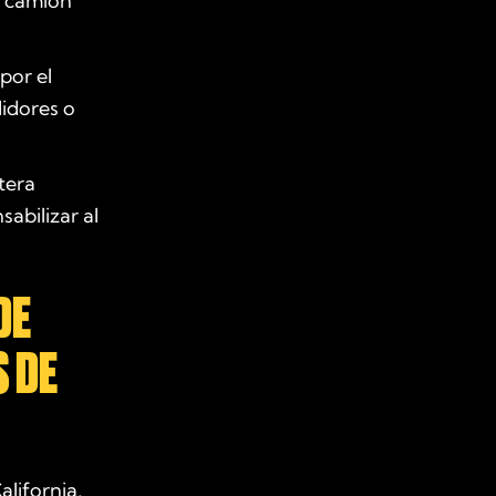
l camión
por el
idores o
tera
abilizar al
DE
S DE
lifornia,