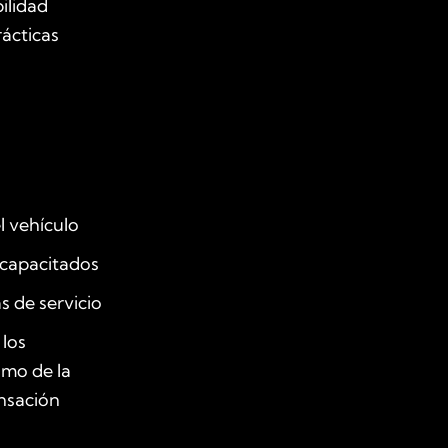
ilidad
ácticas
l vehículo
 capacitados
s de servicio
los
mo de la
nsación