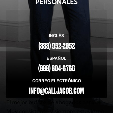
PERSONALES
INGLÉS
(888) 952-2952
ESPAÑOL
(888) 804-6766
CORREO ELECTRÓNICO
INFO@CALLJACOB.COM
El mejor bufete de abogados para mí.
Muy consistente y siempre estuvieron